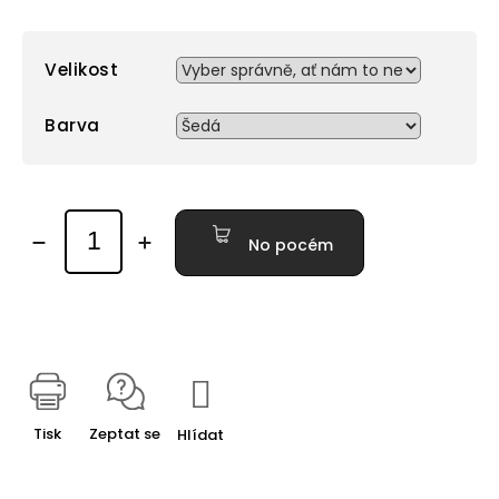
Velikost
Barva
No pocém
Tisk
Zeptat se
Hlídat