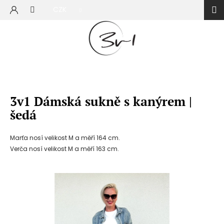
Přejít
CZK
na
NÁKUP
obsah
KOŠÍK
3v1 Dámská sukně s kanýrem |
šedá
Marťa nosí velikost M a měří 164 cm.
Verča nosí velikost M a měří 163 cm.