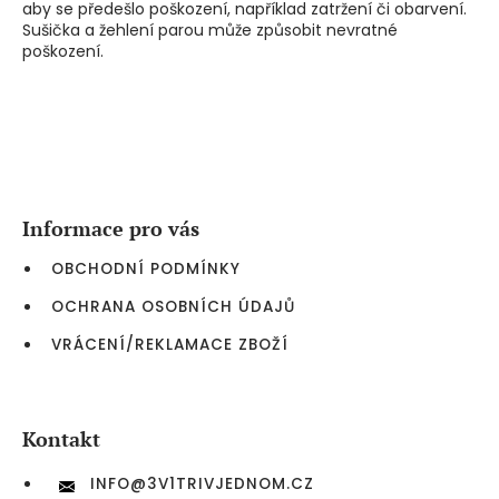
aby se předešlo poškození, například zatržení či obarvení.
Sušička a žehlení parou může způsobit nevratné
poškození.
Z
á
p
a
Informace pro vás
t
í
OBCHODNÍ PODMÍNKY
OCHRANA OSOBNÍCH ÚDAJŮ
VRÁCENÍ/REKLAMACE ZBOŽÍ
Kontakt
INFO
@
3V1TRIVJEDNOM.CZ