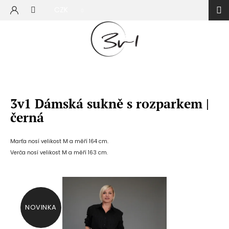
Přejít
CZK
na
NÁKUP
obsah
KOŠÍK
3v1 Dámská sukně s rozparkem |
černá
Marťa nosí velikost M a měří 164 cm.
Verča nosí velikost M a měří 163 cm.
NOVINKA