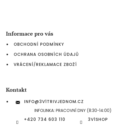
Z
á
p
a
Informace pro vás
t
í
OBCHODNÍ PODMÍNKY
OCHRANA OSOBNÍCH ÚDAJŮ
VRÁCENÍ/REKLAMACE ZBOŽÍ
Kontakt
INFO
@
3V1TRIVJEDNOM.CZ
INFOLINKA: PRACOVNÍ DNY (8:30-14:00)
+420 734 603 110
3V1SHOP