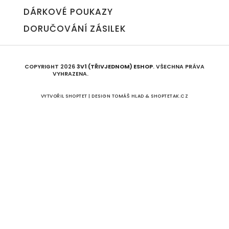
DÁRKOVÉ POUKAZY
DORUČOVÁNÍ ZÁSILEK
COPYRIGHT 2026
3V1 (TŘIVJEDNOM) ESHOP
. VŠECHNA PRÁVA
VYHRAZENA.
UPRAVIT NASTAVENÍ COOKIES
VYTVOŘIL SHOPTET | DESIGN
TOMÁŠ HLAD
&
SHOPTETAK.CZ