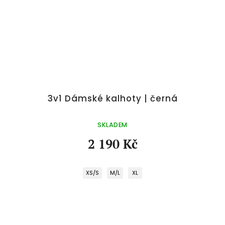
3v1 Dámské kalhoty | černá
SKLADEM
2 190 Kč
XS/S
M/L
XL