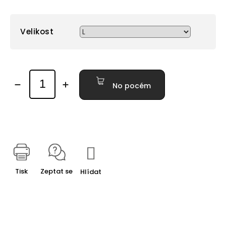
Velikost
No pocém
Tisk
Zeptat se
Hlídat