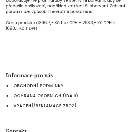
Doporučujeme prát naruby se stejnými barvami, aby se
předešlo poškození, například zatržení či obarvení. Žehlení
parou může způsobit nevratné poškození.
Cena produktu 1396,7,- Kč bez DPH + 293,3,- Kč DPH =
1690,- Kč s DPH
Z
á
p
a
Informace pro vás
t
í
OBCHODNÍ PODMÍNKY
OCHRANA OSOBNÍCH ÚDAJŮ
VRÁCENÍ/REKLAMACE ZBOŽÍ
Kontakt