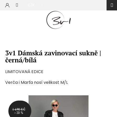
Přejít
CZK
na
NÁKUP
obsah
KOŠÍK
3v1 Dámská zavinovací sukně |
černá/bílá
LIMITOVANÁ EDICE
Verča i Marťa nosí velikost M/L
1 690 KČ
AKCE
–20 %