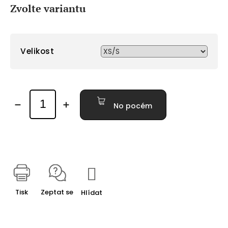
cena:
Zvolte variantu
Velikost
No pocém
Tisk
Zeptat se
Hlídat