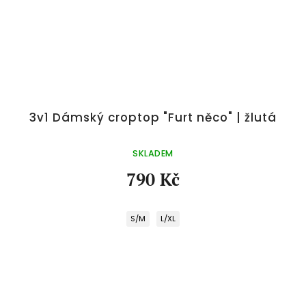
3v1 Dámský croptop "Furt něco" | žlutá
SKLADEM
790 Kč
S/M
L/XL