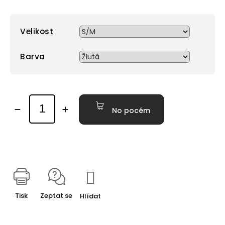
Velikost
Barva
No pocém
Tisk
Zeptat se
Hlídat