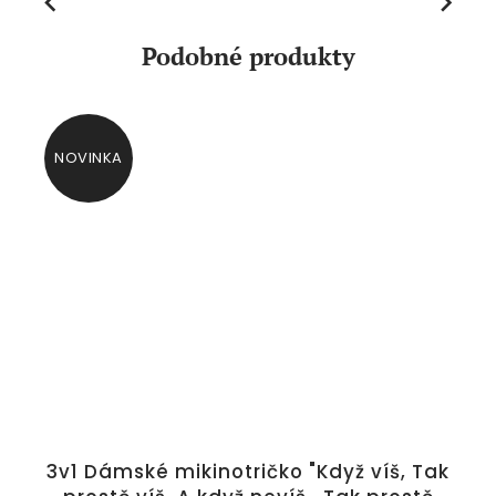
Previous
Next
Podobné produkty
NOVINKA
3v1 Dámské mikinotričko "Když víš, Tak