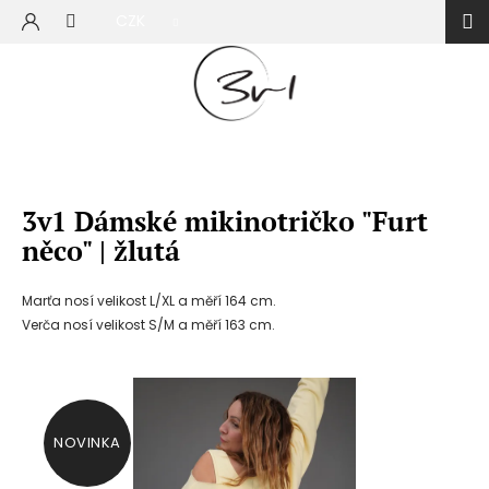
Přejít
CZK
na
NÁKUP
obsah
KOŠÍK
3v1 Dámské mikinotričko "Furt
něco" | žlutá
Marťa nosí velikost L/XL a měří 164 cm.
Verča nosí velikost S/M a měří 163 cm.
NOVINKA