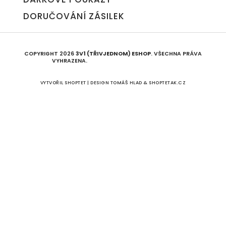
DORUČOVÁNÍ ZÁSILEK
COPYRIGHT 2026
3V1 (TŘIVJEDNOM) ESHOP
. VŠECHNA PRÁVA
VYHRAZENA.
UPRAVIT NASTAVENÍ COOKIES
VYTVOŘIL SHOPTET | DESIGN
TOMÁŠ HLAD
&
SHOPTETAK.CZ