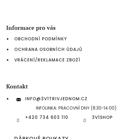
Z
á
p
a
Informace pro vás
t
í
OBCHODNÍ PODMÍNKY
OCHRANA OSOBNÍCH ÚDAJŮ
VRÁCENÍ/REKLAMACE ZBOŽÍ
Kontakt
INFO
@
3V1TRIVJEDNOM.CZ
INFOLINKA: PRACOVNÍ DNY (8:30-14:00)
+420 734 603 110
3V1SHOP
DÁRKOVÉ POUKAZY