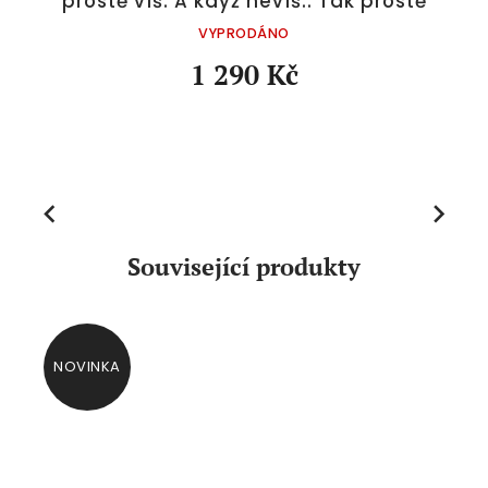
prostě víš. A když nevíš.. Tak prostě
nevíš" | modrá
VYPRODÁNO
1 290 Kč
Previous
Next
Související produkty
NOVINKA