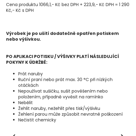
Cena produktu 1066,1,- Kč bez DPH + 223,9,- Kč DPH = 1 290
Kč,- Kč s DPH
Výrobek je po ušití dodatečně opatřen potiskem
nebo výšivkou.
PO APLIKACI POTISKU / VÝŠIVKY PLATÍ NÁSLEDUJÍCÍ
POKYNY K ÚDRŽBĚ:
Prát naruby
Ruční praní nebo prát max. 30 °C při nízkých
otáčkách
Nepoužívat sušičku, sušit pověšením nebo
položením, případně vyvěsit na ramínko
Nebělit
Žehlit naruby, nežehlit přes tisk/výšivku
Žehlení parou může způsobit nevratné poškození
Nečistit chemicky