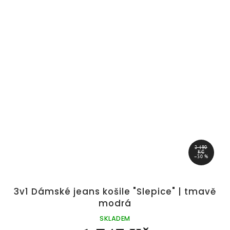
2 490
KČ
–30 %
3v1 Dámské jeans košile "Slepice" | tmavě
modrá
SKLADEM