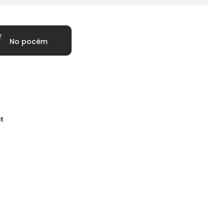
No pocém
t