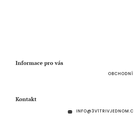
Z
á
p
a
Informace pro vás
t
í
OBCHODNÍ
Kontakt
INFO
@
3V1TRIVJEDNOM.C