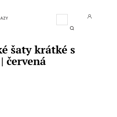
CZK
KAZY
NÁK
KOŠ
HLEDAT
é šaty krátké s
| červená