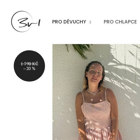
Přejít
na
obsah
PRO DĚVUCHY
PRO CHLAPCE
AKCE
1 790 KČ
–20 %