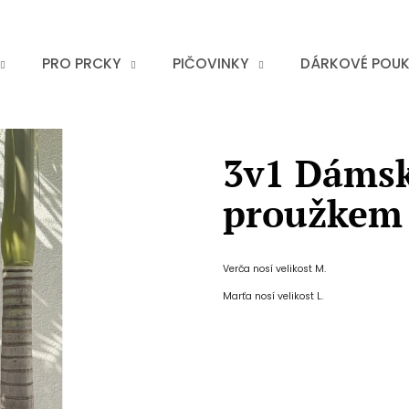
PRO PRCKY
PIČOVINKY
DÁRKOVÉ POU
3v1 Dámsk
proužkem 
Verča nosí velikost M.
Marťa nosí velikost L.