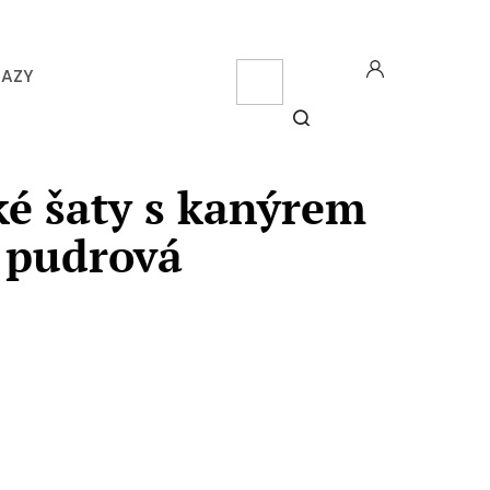
CZK
KAZY
NÁK
KOŠ
HLEDAT
é šaty s kanýrem
| pudrová