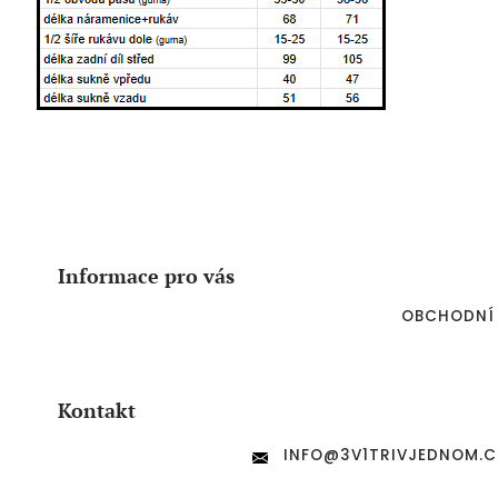
Z
á
p
a
Informace pro vás
t
í
OBCHODNÍ
Kontakt
INFO
@
3V1TRIVJEDNOM.C