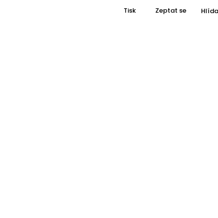
Tisk
Zeptat se
Hlída