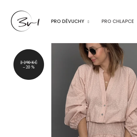
Přejít
na
obsah
PRO DĚVUCHY
PRO CHLAPCE
AKCE
2 290 KČ
–20 %