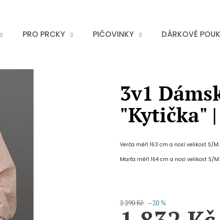
PRO PRCKY
PIČOVINKY
DÁRKOVÉ POU
3v1 Dámsk
"Kytička" 
Verča měří 163 cm a nosí velikost S/M.
Marťa měří 164 cm a nosí velikost S/M.
2 290 Kč
–20 %
1 832 Kč