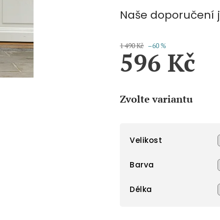
Naše doporučení 
1 490 Kč
–60 %
596 Kč
Měrná
cena:
Zvolte variantu
Velikost
Barva
Délka