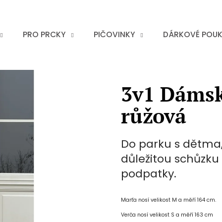
PRO PRCKY
PIČOVINKY
DÁRKOVÉ POU
3v1 Dámsk
růžová
Do parku s dětma, 
důležitou schůzku 
podpatky.
Marťa nosí velikost M a měří 164 cm.
Verča nosí velikost S a měří 163 cm