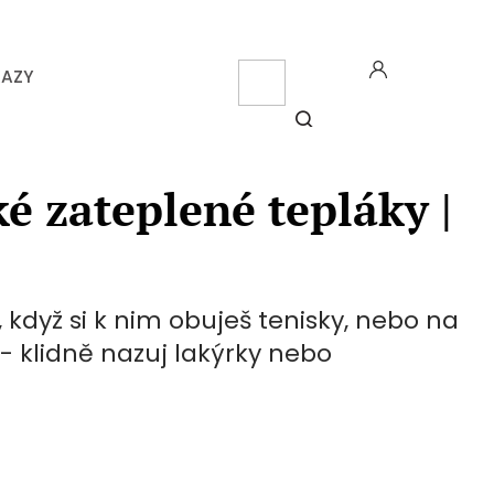
CZK
KAZY
NÁK
KOŠ
HLEDAT
é zateplené tepláky |
když si k nim obuješ tenisky, nebo na
- klidně nazuj lakýrky nebo