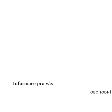
Z
á
p
a
Informace pro vás
t
í
OBCHODNÍ