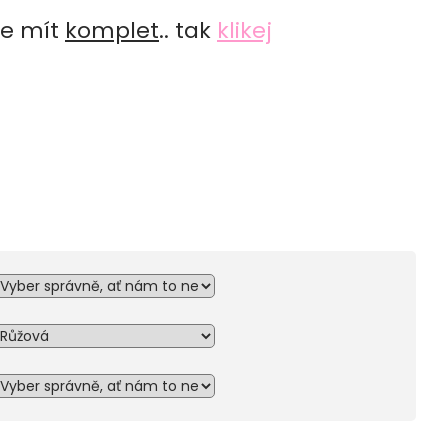
je mít
komplet
.. tak
klikej