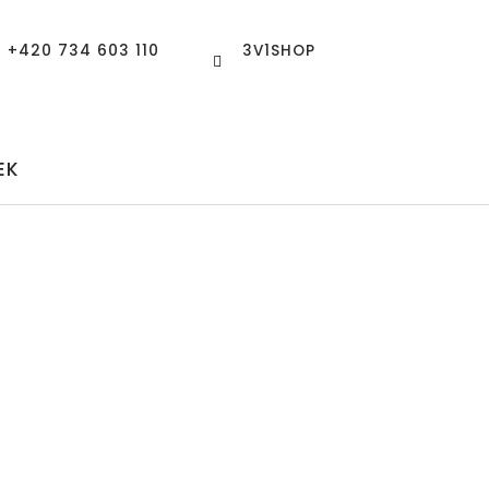
+420 734 603 110
3V1SHOP
EK
VIT NASTAVENÍ COOKIES