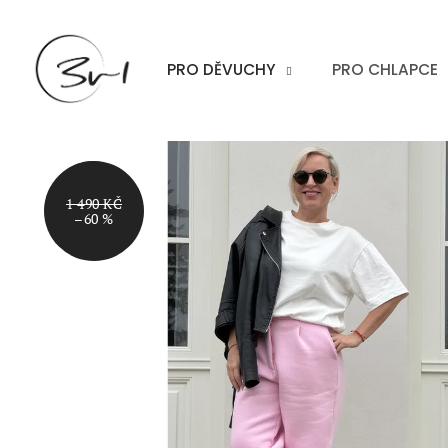
Přejít
na
obsah
PRO DĚVUCHY
PRO CHLAPCE
AKCE
1 490 KČ
–60 %