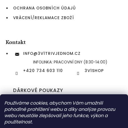
OCHRANA OSOBNÍCH ÚDAJŮ
VRÁCENÍ/REKLAMACE ZBOŽÍ
Kontakt
INFO
@
3V1TRIVJEDNOM.CZ
INFOLINKA: PRACOVNÍ DNY (8:30-14:00)
+420 734 603 110
3V1SHOP
DÁRKOVÉ POUKAZY
DORUČOVÁNÍ ZÁSILEK
Používáme cookies, abychom Vám umožnili
pohodlné prohlížení webu a díky analýze provozu
webu neustále zlepšovali jeho funkce, výkon a
použitelnost.
COPYRIGHT 2026
3V1 (TŘIVJEDNOM) ESHOP
. VŠECHNA PRÁVA
VYHRAZENA.
UPRAVIT NASTAVENÍ COOKIES