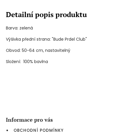
Detailní popis produktu
Barva: zelená
Výšivka přední strana: "Bude Prdel Club"
Obvod: 50-64 cm, nastavitelný
Složení: 100% bavlna
Z
á
p
a
Informace pro vás
t
í
OBCHODNÍ PODMÍNKY