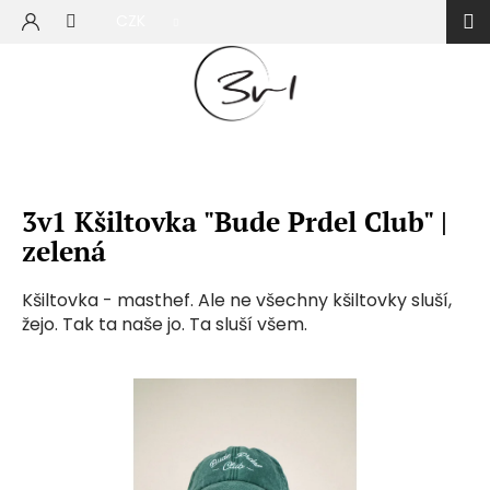
Přejít
CZK
na
NÁKUP
obsah
KOŠÍK
3v1 Kšiltovka "Bude Prdel Club" |
zelená
Kšiltovka - masthef. Ale ne všechny kšiltovky sluší,
žejo. Tak ta naše jo. Ta sluší všem.