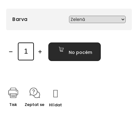
Barva
No pocém
Tisk
Zeptat se
Hlídat