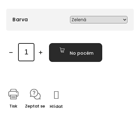
Barva
No pocém
Tisk
Zeptat se
Hlídat