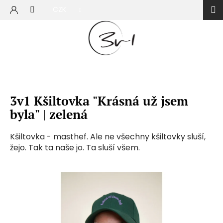
Přejít
CZK
na
NÁKUP
obsah
KOŠÍK
3v1 Kšiltovka "Krásná už jsem
byla" | zelená
Kšiltovka - masthef. Ale ne všechny kšiltovky sluší,
žejo. Tak ta naše jo. Ta sluší všem.