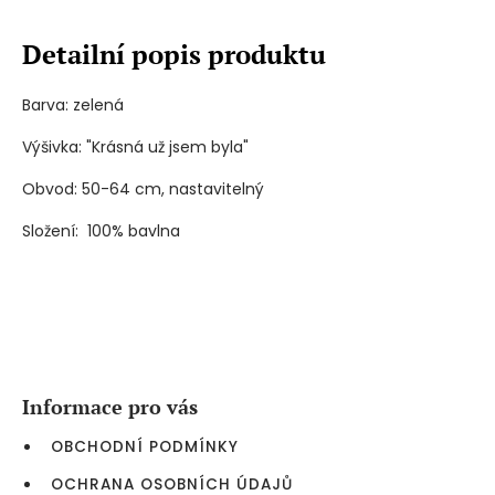
Detailní popis produktu
Barva: zelená
Výšivka: "Krásná už jsem byla"
Obvod: 50-64 cm, nastavitelný
Složení: 100% bavlna
Z
á
p
a
Informace pro vás
t
í
OBCHODNÍ PODMÍNKY
OCHRANA OSOBNÍCH ÚDAJŮ