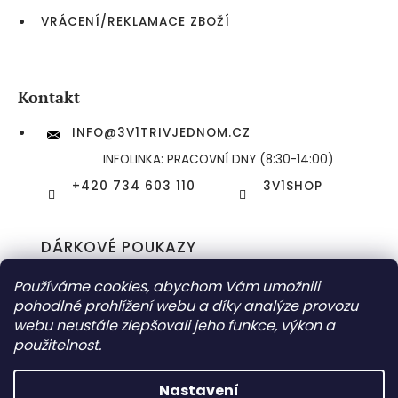
VRÁCENÍ/REKLAMACE ZBOŽÍ
Kontakt
INFO
@
3V1TRIVJEDNOM.CZ
INFOLINKA: PRACOVNÍ DNY (8:30-14:00)
+420 734 603 110
3V1SHOP
DÁRKOVÉ POUKAZY
DORUČOVÁNÍ ZÁSILEK
Používáme cookies, abychom Vám umožnili
pohodlné prohlížení webu a díky analýze provozu
webu neustále zlepšovali jeho funkce, výkon a
použitelnost.
COPYRIGHT 2026
3V1 (TŘIVJEDNOM) ESHOP
. VŠECHNA PRÁVA
VYHRAZENA.
UPRAVIT NASTAVENÍ COOKIES
Nastavení
VYTVOŘIL SHOPTET | DESIGN
TOMÁŠ HLAD
&
SHOPTETAK.CZ