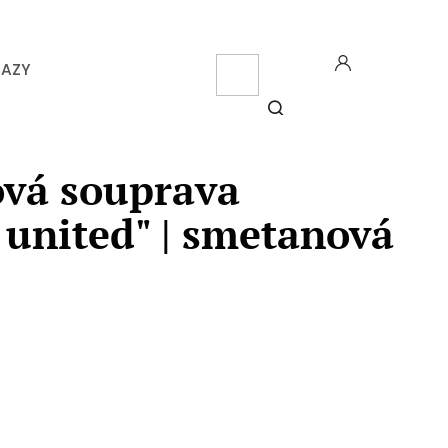
CZK
KAZY
NÁK
KOŠ
HLEDAT
ová souprava
 united" | smetanová