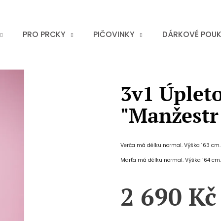
PRO PRCKY
PIČOVINKY
DÁRKOVÉ POU
3v1 Úplet
"Manžestr
Verča má délku normal. Výška 163 cm.
Marťa má délku normal. Výška 164 cm.
2 690 Kč
Měrná