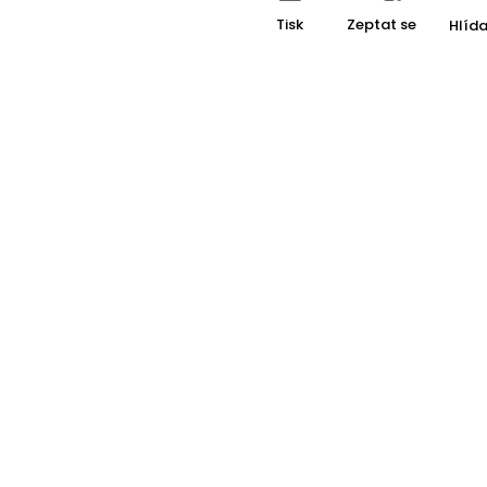
Tisk
Zeptat se
Hlída