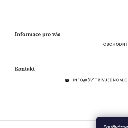
Z
á
p
a
Informace pro vás
t
í
OBCHODNÍ
Kontakt
INFO
@
3V1TRIVJEDNOM.C
Používáme