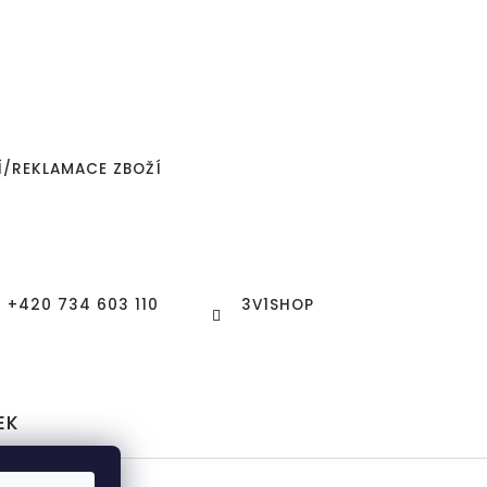
Í/REKLAMACE ZBOŽÍ
+420 734 603 110
3V1SHOP
EK