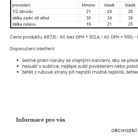
Cena produktu 487,6,- Kč bez DPH + 102,4,- Kč DPH = 590,- 
Doporučení ošetření:
šetrné praní naruby se stejnými barvami, aby se přede
nesušit v sušičce, nejlépe sušit pověšenim nebo polo
žehlit z rubové strany při nejnižší možné teplotě, že
Z
á
p
a
Informace pro vás
t
í
OBCHODNÍ