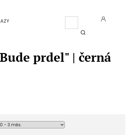
CZK
KAZY
NÁK
KOŠ
HLEDAT
Bude prdel" | černá