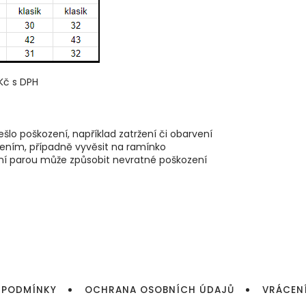
Kč s DPH
šlo poškození, například zatržení či obarvení
žením, případně vyvěsit na ramínko
hlení parou může způsobit nevratné poškození
 PODMÍNKY
OCHRANA OSOBNÍCH ÚDAJŮ
VRÁCEN