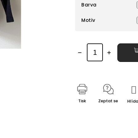
Barva
Motiv
Tisk
Zeptat se
Hlída