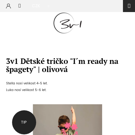
Přejít
CZK
na
NÁKUP
obsah
KOŠÍK
3v1 Dětské tričko "I´m ready na
špagety" | olivová
Stella nosí velikost 4-5 let.
Luka nosí velikost 5-6 let.
TIP