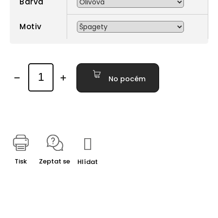
Barva
Motiv
No pocém
Tisk
Zeptat se
Hlídat