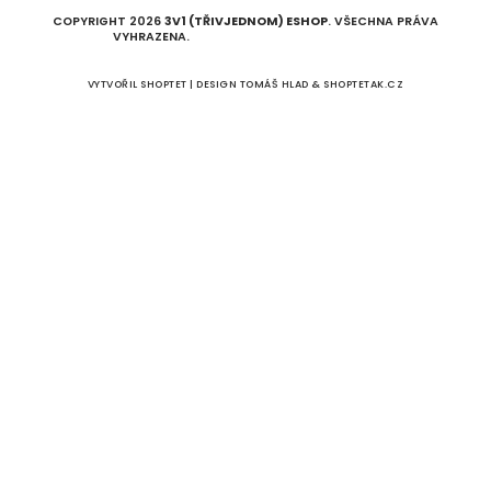
COPYRIGHT 2026
3V1 (TŘIVJEDNOM) ESHOP
. VŠECHNA PRÁVA
VYHRAZENA.
UPRAVIT NASTAVENÍ COOKIES
VYTVOŘIL SHOPTET | DESIGN
TOMÁŠ HLAD
&
SHOPTETAK.CZ