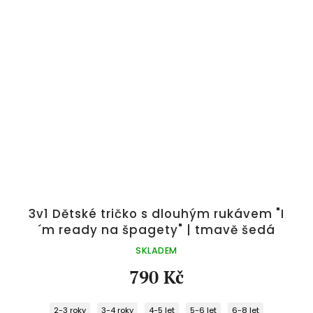
"
3v1 Dětské tričko s dlouhým rukávem "I
´m ready na špagety" | tmavě šedá
SKLADEM
790 Kč
2-3 roky
3-4 roky
4-5 let
5-6 let
6-8 let