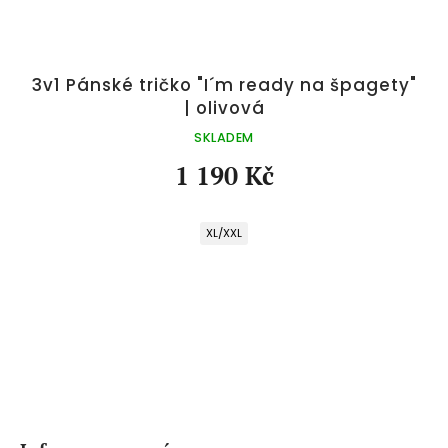
3v1 Pánské tričko "I´m ready na špagety"
| olivová
SKLADEM
1 190 Kč
XL/XXL
Z
á
p
a