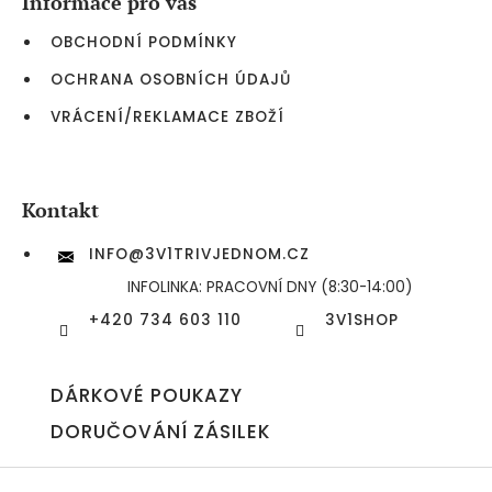
Informace pro vás
t
í
OBCHODNÍ PODMÍNKY
OCHRANA OSOBNÍCH ÚDAJŮ
VRÁCENÍ/REKLAMACE ZBOŽÍ
Kontakt
INFO
@
3V1TRIVJEDNOM.CZ
INFOLINKA: PRACOVNÍ DNY (8:30-14:00)
+420 734 603 110
3V1SHOP
DÁRKOVÉ POUKAZY
DORUČOVÁNÍ ZÁSILEK