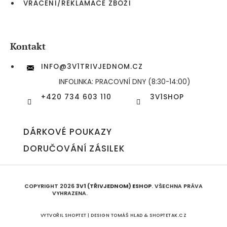
VRÁCENÍ/REKLAMACE ZBOŽÍ
Kontakt
INFO
@
3V1TRIVJEDNOM.CZ
INFOLINKA: PRACOVNÍ DNY (8:30-14:00)
+420 734 603 110
3V1SHOP
DÁRKOVÉ POUKAZY
DORUČOVÁNÍ ZÁSILEK
COPYRIGHT 2026
3V1 (TŘIVJEDNOM) ESHOP
. VŠECHNA PRÁVA
VYHRAZENA.
UPRAVIT NASTAVENÍ COOKIES
VYTVOŘIL SHOPTET | DESIGN
TOMÁŠ HLAD
&
SHOPTETAK.CZ