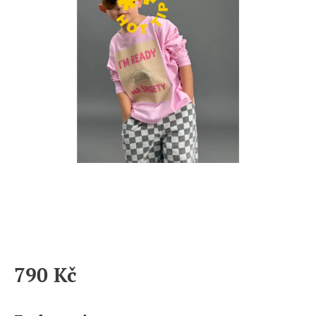
790 Kč
Měrná
cena: