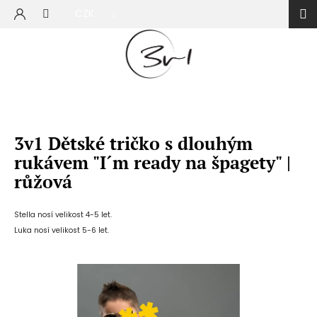
Přejít
CZK
na
NÁKUP
obsah
KOŠÍK
3v1 Dětské tričko s dlouhým
rukávem "I´m ready na špagety" |
růžová
Stella nosí velikost 4-5 let.
Luka nosí velikost 5-6 let.