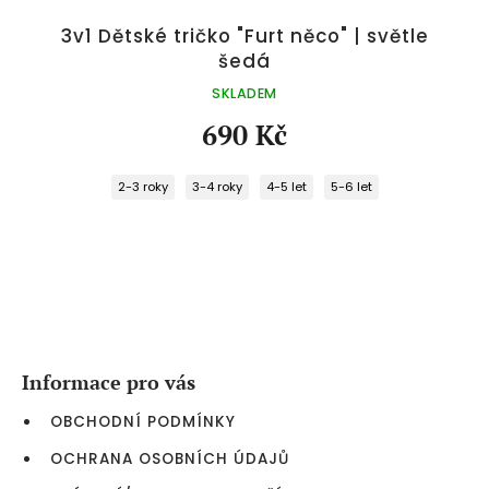
3v1 Dětské tričko "Furt něco" | světle
šedá
SKLADEM
690 Kč
2-3 roky
3-4 roky
4-5 let
5-6 let
Z
á
p
a
Informace pro vás
t
í
OBCHODNÍ PODMÍNKY
OCHRANA OSOBNÍCH ÚDAJŮ