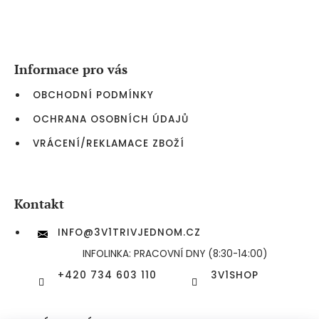
Z
á
p
a
Informace pro vás
t
í
OBCHODNÍ PODMÍNKY
OCHRANA OSOBNÍCH ÚDAJŮ
VRÁCENÍ/REKLAMACE ZBOŽÍ
Kontakt
INFO
@
3V1TRIVJEDNOM.CZ
INFOLINKA: PRACOVNÍ DNY (8:30-14:00)
+420 734 603 110
3V1SHOP