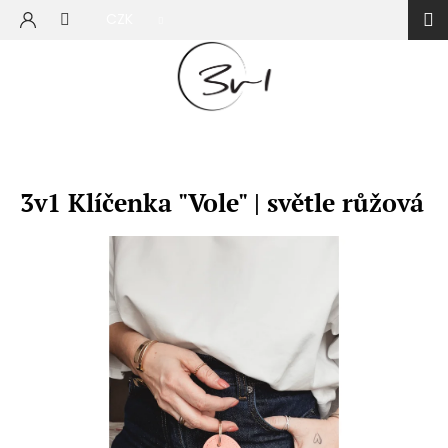
Přejít
CZK
na
NÁKUP
obsah
KOŠÍK
3v1 Klíčenka "Vole" | světle růžová