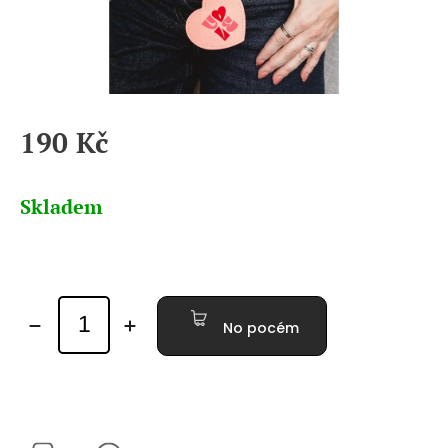
190 Kč
Měrná
cena:
Skladem
No pocém