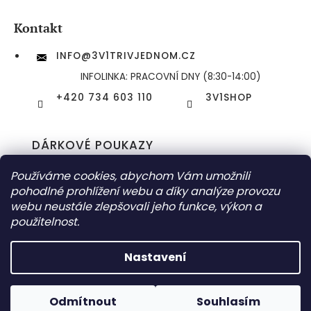
Kontakt
INFO
@
3V1TRIVJEDNOM.CZ
INFOLINKA: PRACOVNÍ DNY (8:30-14:00)
+420 734 603 110
3V1SHOP
DÁRKOVÉ POUKAZY
DORUČOVÁNÍ ZÁSILEK
Používáme cookies, abychom Vám umožnili
pohodlné prohlížení webu a díky analýze provozu
webu neustále zlepšovali jeho funkce, výkon a
použitelnost.
COPYRIGHT 2026
3V1 (TŘIVJEDNOM) ESHOP
. VŠECHNA PRÁVA
VYHRAZENA.
UPRAVIT NASTAVENÍ COOKIES
Nastavení
VYTVOŘIL SHOPTET | DESIGN
TOMÁŠ HLAD
&
SHOPTETAK.CZ
Slevové kódy nelze slučovat, lze použít na jednu
Odmítnout
Souhlasím
objednávku pouze jeden kód.