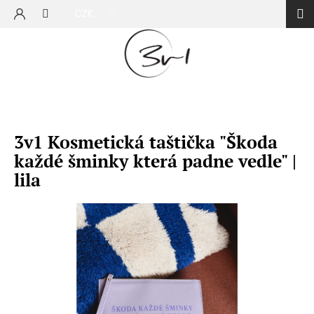
Přejít
CZK
na
NÁKUP
obsah
KOŠÍK
3v1 Kosmetická taštička "Škoda
každé šminky která padne vedle" |
lila