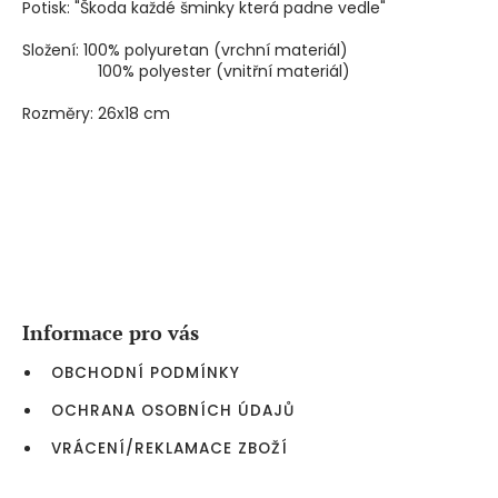
Potisk: "Škoda každé šminky která padne vedle"
Složení: 100% polyuretan (vrchní materiál)
100% polyester (vnitřní materiál)
Rozměry: 26x18 cm
Z
á
p
a
Informace pro vás
t
í
OBCHODNÍ PODMÍNKY
OCHRANA OSOBNÍCH ÚDAJŮ
VRÁCENÍ/REKLAMACE ZBOŽÍ