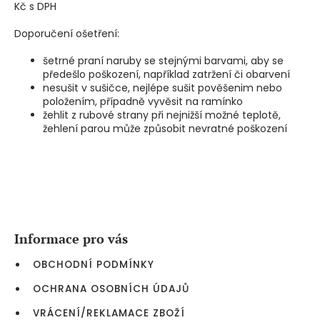
Kč s DPH
Doporučení ošetření:
šetrné praní naruby se stejnými barvami, aby se
předešlo poškození, například zatržení či obarvení
nesušit v sušičce, nejlépe sušit pověšenim nebo
položením, případně vyvěsit na ramínko
žehlit z rubové strany při nejnižší možné teplotě,
žehlení parou může způsobit nevratné poškození
Z
á
p
a
Informace pro vás
t
í
OBCHODNÍ PODMÍNKY
OCHRANA OSOBNÍCH ÚDAJŮ
VRÁCENÍ/REKLAMACE ZBOŽÍ