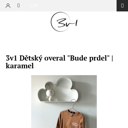
Přejít
CZK
na
NÁKUP
obsah
KOŠÍK
3v1 Dětský overal "Bude prdel" |
karamel