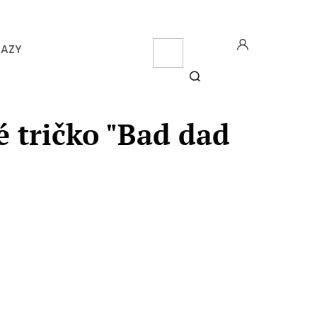
CZK
KAZY
NÁK
KOŠ
HLEDAT
 tričko "Bad dad