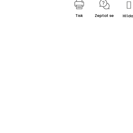
Tisk
Zeptat se
Hlída