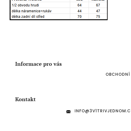
Z
á
p
a
Informace pro vás
t
í
OBCHODNÍ
Kontakt
INFO
@
3V1TRIVJEDNOM.C