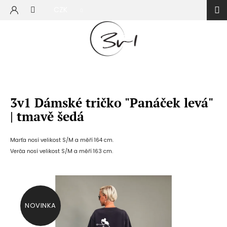
Přejít
CZK
na
NÁKUP
obsah
KOŠÍK
3v1 Dámské tričko "Panáček levá"
| tmavě šedá
Marťa nosí velikost S/M a měří 164 cm.
Verča nosí velikost S/M a měří 163 cm.
NOVINKA