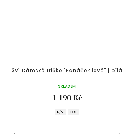
3v1 Dámské tričko "Panáček levá" | bílá
SKLADEM
1 190 Kč
S/M
L/XL