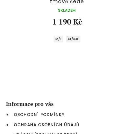
tmavě šedé
SKLADEM
1 190 Kč
M/L
XL/XXL
Z
á
p
a
Informace pro vás
t
í
OBCHODNÍ PODMÍNKY
OCHRANA OSOBNÍCH ÚDAJŮ