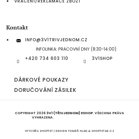
VRÁCENÍ/REKLAMACE ZBOŽÍ
Kontakt
INFO
@
3V1TRIVJEDNOM.CZ
INFOLINKA: PRACOVNÍ DNY (8:30-14:00)
+420 734 603 110
3V1SHOP
DÁRKOVÉ POUKAZY
DORUČOVÁNÍ ZÁSILEK
COPYRIGHT 2026
3V1 (TŘIVJEDNOM) ESHOP
. VŠECHNA PRÁVA
VYHRAZENA.
UPRAVIT NASTAVENÍ COOKIES
VYTVOŘIL SHOPTET | DESIGN
TOMÁŠ HLAD
&
SHOPTETAK.CZ