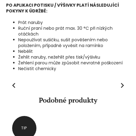
PO APLIKACI POTISKU / VÝŠIVKY PLATÍ NÁSLEDUJÍCÍ
POKYNY K ÚDRŽBĚ:
Prát naruby
Ruční praní nebo prát max. 30 °C při nízkých
otáčkách
Nepoužívat sušičku, sušit pověšením nebo
položením, případně vyvěsit na ramínko
Nebělit
Žehlit naruby, nežehlit přes tisk/výšivku
Žehlení parou může způsobit nevratné poškození
Nečistit chemicky
Previous
Next
Podobné produkty
TIP