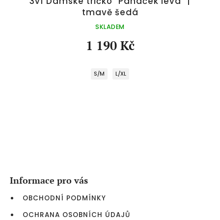
3v1 Dámské tričko "Panáček levá" |
tmavě šedá
SKLADEM
1 190 Kč
S/M
L/XL
Z
á
p
a
Informace pro vás
t
í
OBCHODNÍ PODMÍNKY
OCHRANA OSOBNÍCH ÚDAJŮ