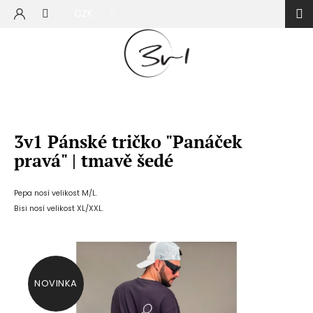
Přejít
CZK
na
NÁKUP
obsah
KOŠÍK
3v1 Pánské tričko "Panáček
pravá" | tmavě šedé
Pepa nosí velikost M/L.
Bisi nosí velikost XL/XXL.
NOVINKA