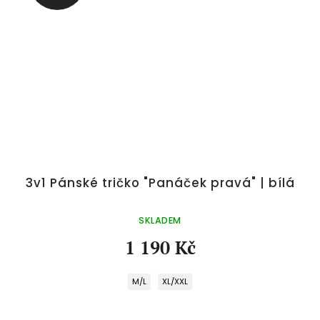
á
3v1 Pánské tričko "Panáček pravá" | bílá
SKLADEM
1 190 Kč
M/L
XL/XXL