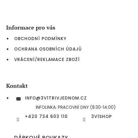
Z
á
p
a
Informace pro vás
t
í
OBCHODNÍ PODMÍNKY
OCHRANA OSOBNÍCH ÚDAJŮ
VRÁCENÍ/REKLAMACE ZBOŽÍ
Kontakt
INFO
@
3V1TRIVJEDNOM.CZ
INFOLINKA: PRACOVNÍ DNY (8:30-14:00)
+420 734 603 110
3V1SHOP
DÁRKOVÉ POUKAZY