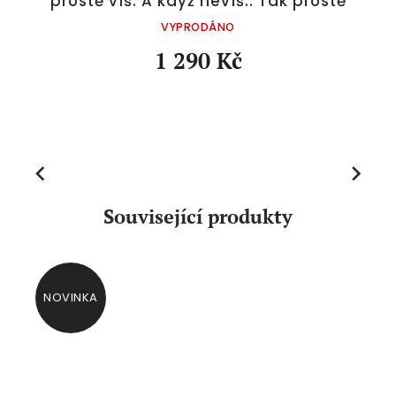
prostě víš. A když nevíš.. Tak prostě
nevíš" | modrá
VYPRODÁNO
1 290 Kč
Previous
Next
Související produkty
NOVINKA