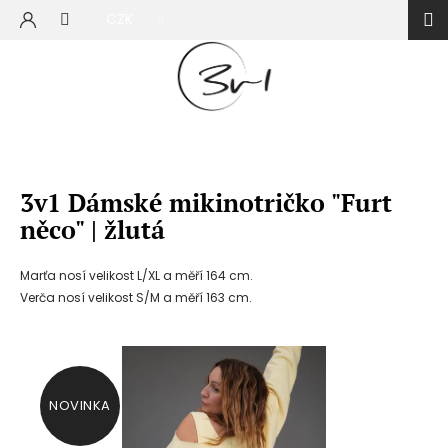
Přejít
CZK
na
NÁKUP
obsah
KOŠÍK
3v1 Dámské mikinotričko "Furt
něco" | žlutá
Marťa nosí velikost L/XL a měří 164 cm.
Verča nosí velikost S/M a měří 163 cm.
NOVINKA