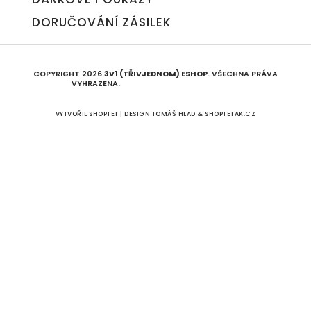
DORUČOVÁNÍ ZÁSILEK
COPYRIGHT 2026
3V1 (TŘIVJEDNOM) ESHOP
. VŠECHNA PRÁVA
VYHRAZENA.
UPRAVIT NASTAVENÍ COOKIES
VYTVOŘIL SHOPTET | DESIGN
TOMÁŠ HLAD
&
SHOPTETAK.CZ