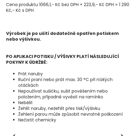
Cena produktu 1066,1,- Kč bez DPH + 223,9,- Kč DPH = 1 290
Kč,- Kč s DPH
Výrobek je po ušití dodatečně opatřen potiskem
nebo výšivkou.
PO APLIKACI POTISKU / VÝŠIVKY PLATÍ NÁSLEDUJÍCÍ
POKYNY K ÚDRŽBĚ:
Prát naruby
Ruční praní nebo prát max. 30 °C při nízkých
otáčkách
Nepoužívat sušičku, sušit pověšením nebo
položením, případně vyvěsit na ramínko
Nebělit
Žehlit naruby, nežehlit přes tisk/výšivku
Žehlení parou může způsobit nevratné poškození
Nečistit chemicky