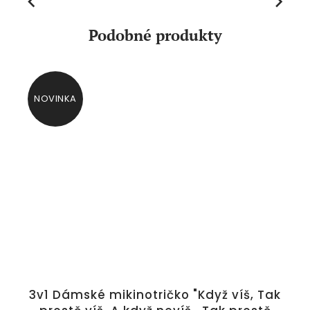
Previous
Next
Podobné produkty
NOVINKA
3v1 Dámské mikinotričko "Když víš, Tak