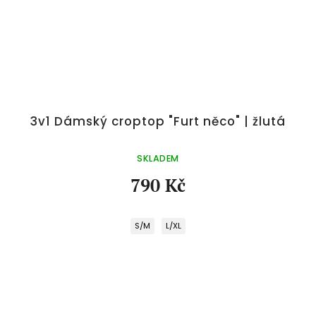
3v1 Dámský croptop "Furt něco" | žlutá
SKLADEM
790 Kč
S/M
L/XL