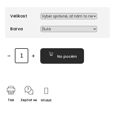
Velikost
Barva
No pocém
Tisk
Zeptat se
Hlídat