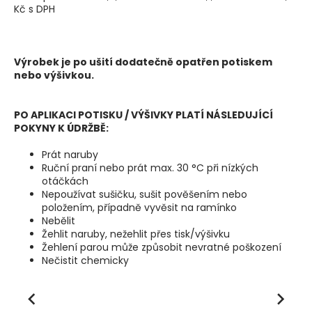
Kč s DPH
Výrobek je po ušití dodatečně opatřen potiskem
nebo výšivkou.
PO APLIKACI POTISKU / VÝŠIVKY PLATÍ NÁSLEDUJÍCÍ
POKYNY K ÚDRŽBĚ:
Prát naruby
Ruční praní nebo prát max. 30 °C při nízkých
otáčkách
Nepoužívat sušičku, sušit pověšením nebo
položením, případně vyvěsit na ramínko
Nebělit
Žehlit naruby, nežehlit přes tisk/výšivku
Žehlení parou může způsobit nevratné poškození
Nečistit chemicky
Previous
Next