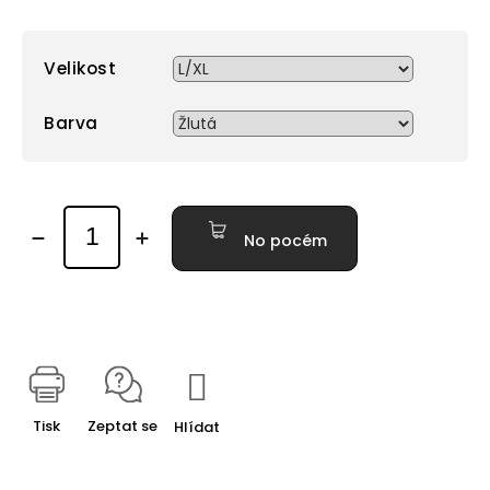
Velikost
Barva
No pocém
Tisk
Zeptat se
Hlídat