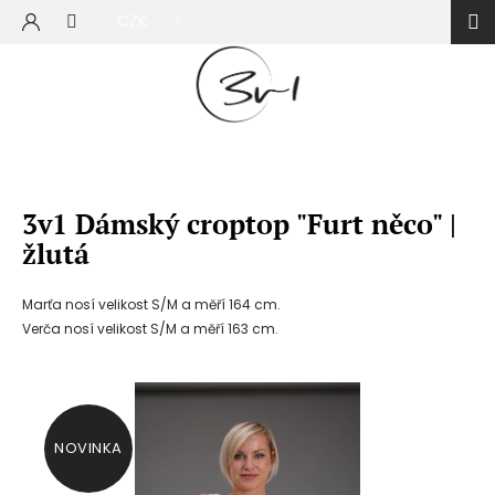
Přejít
CZK
na
NÁKUP
obsah
KOŠÍK
3v1 Dámský croptop "Furt něco" |
žlutá
Marťa nosí velikost S/M a měří 164 cm.
Verča nosí velikost S/M a měří 163 cm.
NOVINKA