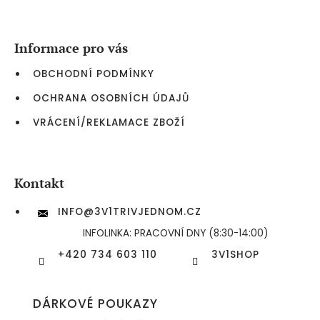
á
p
a
Informace pro vás
t
í
OBCHODNÍ PODMÍNKY
OCHRANA OSOBNÍCH ÚDAJŮ
VRÁCENÍ/REKLAMACE ZBOŽÍ
Kontakt
INFO
@
3V1TRIVJEDNOM.CZ
INFOLINKA: PRACOVNÍ DNY (8:30-14:00)
+420 734 603 110
3V1SHOP
DÁRKOVÉ POUKAZY