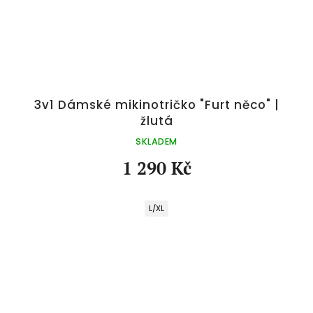
3v1 Dámské mikinotričko "Furt něco" |
žlutá
SKLADEM
1 290 Kč
L/XL
Z