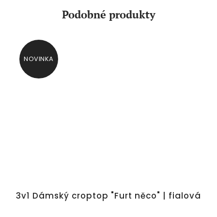
Podobné produkty
NOVINKA
á
3v1 Dámský croptop "Furt něco" | fialová