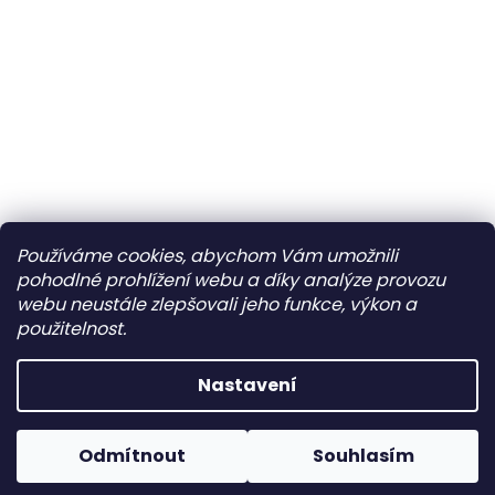
Používáme cookies, abychom Vám umožnili
pohodlné prohlížení webu a díky analýze provozu
webu neustále zlepšovali jeho funkce, výkon a
použitelnost.
Nastavení
Slevové kódy nelze slučovat, lze použít na jednu
Odmítnout
Souhlasím
objednávku pouze jeden kód.