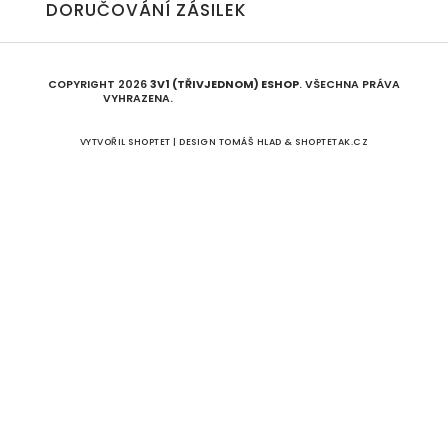
DORUČOVÁNÍ ZÁSILEK
COPYRIGHT 2026
3V1 (TŘIVJEDNOM) ESHOP
. VŠECHNA PRÁVA
VYHRAZENA.
UPRAVIT NASTAVENÍ COOKIES
VYTVOŘIL SHOPTET | DESIGN
TOMÁŠ HLAD
&
SHOPTETAK.CZ