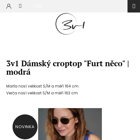
Přejít
CZK
na
NÁKUP
obsah
KOŠÍK
3v1 Dámský croptop "Furt něco" |
modrá
Marťa nosí velikost S/M a měří 164 cm.
Verča nosí velikost S/M a měří 163 cm.
NOVINKA