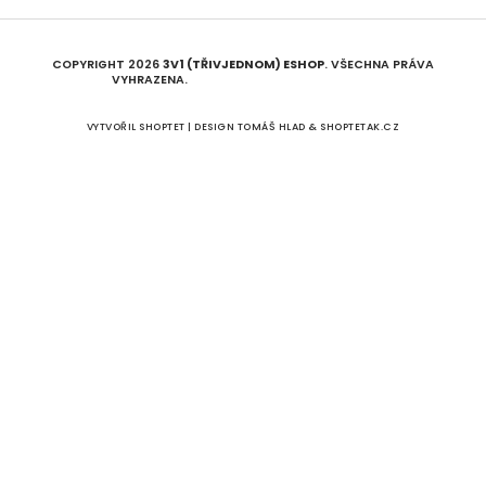
COPYRIGHT 2026
3V1 (TŘIVJEDNOM) ESHOP
. VŠECHNA PRÁVA
VYHRAZENA.
UPRAVIT NASTAVENÍ COOKIES
VYTVOŘIL SHOPTET | DESIGN
TOMÁŠ HLAD
&
SHOPTETAK.CZ