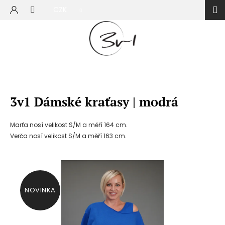
Přejít
CZK
na
NÁKUP
obsah
KOŠÍK
3v1 Dámské kraťasy | modrá
Marťa nosí velikost S/M a měří 164 cm.
Verča nosí velikost S/M a měří 163 cm.
NOVINKA