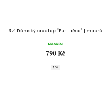
3v1 Dámský croptop "Furt něco" | modrá
SKLADEM
790 Kč
S/M
Z
á