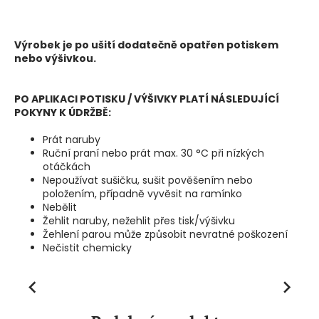
Výrobek je po ušití dodatečně opatřen potiskem
nebo výšivkou.
PO APLIKACI POTISKU / VÝŠIVKY PLATÍ NÁSLEDUJÍCÍ
POKYNY K ÚDRŽBĚ:
Prát naruby
Ruční praní nebo prát max. 30 °C při nízkých
otáčkách
Nepoužívat sušičku, sušit pověšením nebo
položením, případně vyvěsit na ramínko
Nebělit
Žehlit naruby, nežehlit přes tisk/výšivku
Žehlení parou může způsobit nevratné poškození
Nečistit chemicky
Previous
Next