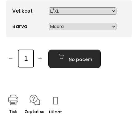
Velikost
Barva
No pocém
Tisk
Zeptat se
Hlídat