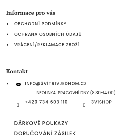
p
a
Informace pro vás
t
í
OBCHODNÍ PODMÍNKY
OCHRANA OSOBNÍCH ÚDAJŮ
VRÁCENÍ/REKLAMACE ZBOŽÍ
Kontakt
INFO
@
3V1TRIVJEDNOM.CZ
INFOLINKA: PRACOVNÍ DNY (8:30-14:00)
+420 734 603 110
3V1SHOP
DÁRKOVÉ POUKAZY
DORUČOVÁNÍ ZÁSILEK