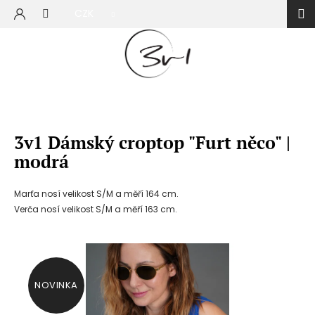
Přejít
CZK
na
NÁKUP
obsah
KOŠÍK
3v1 Dámský croptop "Furt něco" |
modrá
Marťa nosí velikost S/M a měří 164 cm.
Verča nosí velikost S/M a měří 163 cm.
NOVINKA