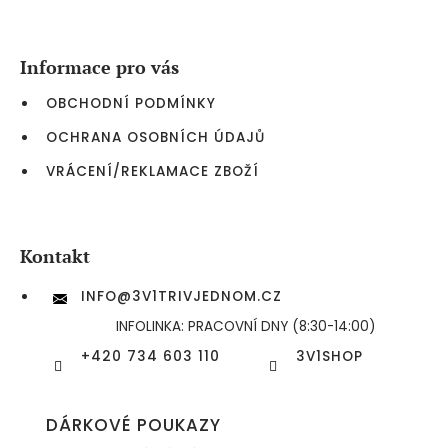
á
p
a
Informace pro vás
t
í
OBCHODNÍ PODMÍNKY
OCHRANA OSOBNÍCH ÚDAJŮ
VRÁCENÍ/REKLAMACE ZBOŽÍ
Kontakt
INFO
@
3V1TRIVJEDNOM.CZ
INFOLINKA: PRACOVNÍ DNY (8:30-14:00)
+420 734 603 110
3V1SHOP
DÁRKOVÉ POUKAZY