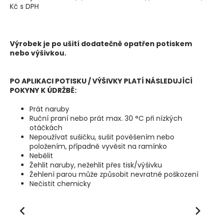
Kč s DPH
Výrobek je po ušití dodatečně opatřen potiskem
nebo výšivkou.
PO APLIKACI POTISKU / VÝŠIVKY PLATÍ NÁSLEDUJÍCÍ
POKYNY K ÚDRŽBĚ:
Prát naruby
Ruční praní nebo prát max. 30 °C při nízkých
otáčkách
Nepoužívat sušičku, sušit pověšením nebo
položením, případně vyvěsit na ramínko
Nebělit
Žehlit naruby, nežehlit přes tisk/výšivku
Žehlení parou může způsobit nevratné poškození
Nečistit chemicky
Previous
Next