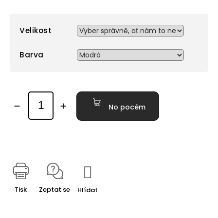
Velikost
Barva
No pocém
Tisk
Zeptat se
Hlídat