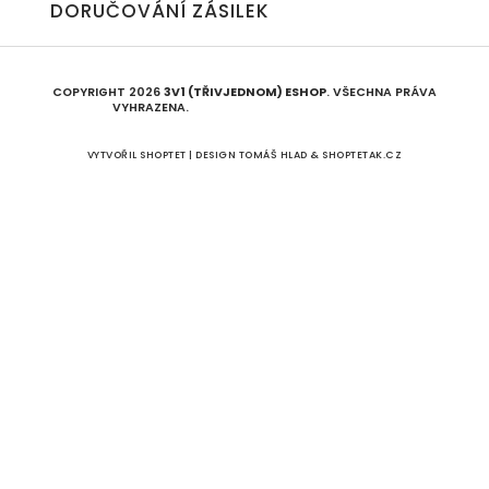
DORUČOVÁNÍ ZÁSILEK
COPYRIGHT 2026
3V1 (TŘIVJEDNOM) ESHOP
. VŠECHNA PRÁVA
VYHRAZENA.
UPRAVIT NASTAVENÍ COOKIES
VYTVOŘIL SHOPTET | DESIGN
TOMÁŠ HLAD
&
SHOPTETAK.CZ