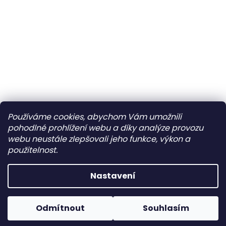
Používáme cookies, abychom Vám umožnili
pohodlné prohlížení webu a díky analýze provozu
webu neustále zlepšovali jeho funkce, výkon a
použitelnost.
Nastavení
Slevové kódy nelze slučovat, lze použít na jednu
Odmítnout
Souhlasím
objednávku pouze jeden kód.