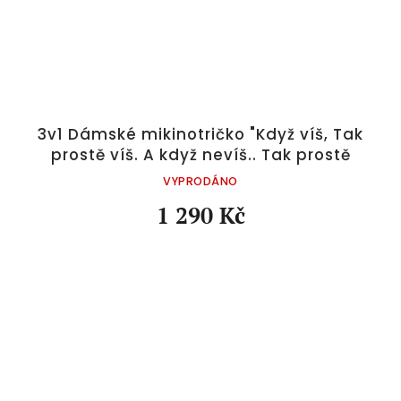
3v1 Dámské mikinotričko "Když víš, Tak
prostě víš. A když nevíš.. Tak prostě
nevíš" | modrá
VYPRODÁNO
1 290 Kč
Z