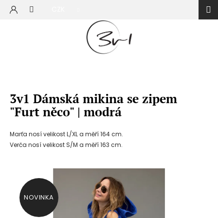
Přejít
CZK
na
NÁKUP
obsah
KOŠÍK
3v1 Dámská mikina se zipem
"Furt něco" | modrá
Marťa nosí velikost L/XL a měří 164 cm.
Verča nosí velikost S/M a měří 163 cm.
NOVINKA