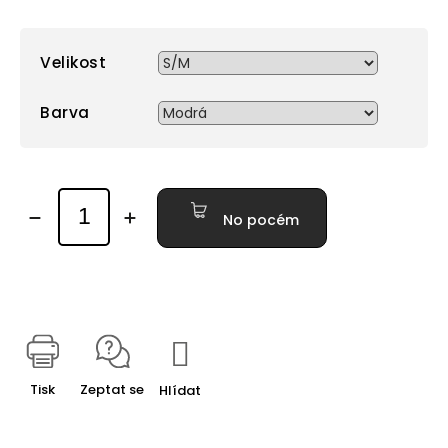
Velikost
Barva
No pocém
Tisk
Zeptat se
Hlídat