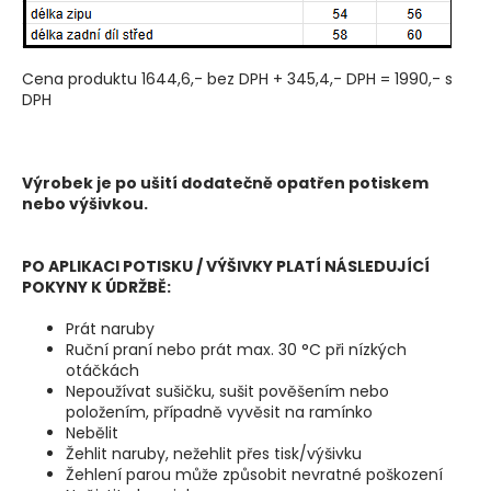
Cena produktu 1644,6,- bez DPH + 345,4,- DPH = 1990,- s
DPH
Výrobek je po ušití dodatečně opatřen potiskem
nebo výšivkou.
PO APLIKACI POTISKU / VÝŠIVKY PLATÍ NÁSLEDUJÍCÍ
POKYNY K ÚDRŽBĚ:
Prát naruby
Ruční praní nebo prát max. 30 °C při nízkých
otáčkách
Nepoužívat sušičku, sušit pověšením nebo
položením, případně vyvěsit na ramínko
Nebělit
Žehlit naruby, nežehlit přes tisk/výšivku
Žehlení parou může způsobit nevratné poškození