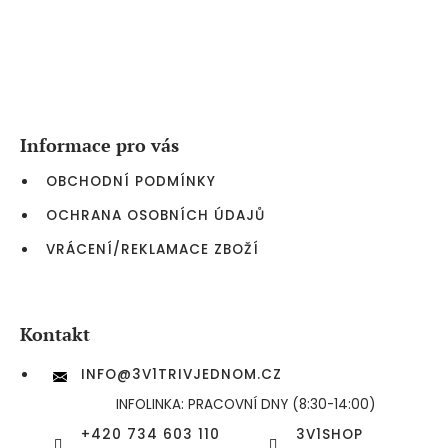
Z
á
p
a
Informace pro vás
t
í
OBCHODNÍ PODMÍNKY
OCHRANA OSOBNÍCH ÚDAJŮ
VRÁCENÍ/REKLAMACE ZBOŽÍ
Kontakt
INFO
@
3V1TRIVJEDNOM.CZ
INFOLINKA: PRACOVNÍ DNY (8:30-14:00)
+420 734 603 110
3V1SHOP