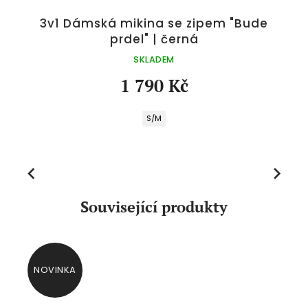
"
3v1 Dámská mikina se zipem "Bude
prdel" | černá
SKLADEM
1 790 Kč
S/M
Previous
Next
Související produkty
NOVINKA