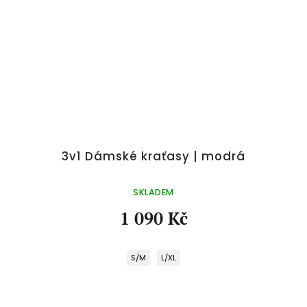
á
3v1 Dámské kraťasy | modrá
SKLADEM
1 090 Kč
S/M
L/XL